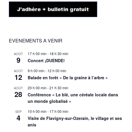
EVENEMENTS A VENIR
17 h 00 min
-
18 h 30 min
AOÛT
9
Concert ¡DUENDE!
9 h 00 min
-
12 h 00 min
AOÛT
12
Balade en forêt « De la graine à l’arbre »
20 h 00 min
-
21 h 30 min
AOÛT
28
Conférence « Le blé, une céréale locale dans
un monde globalisé »
10 h 00 min
-
17 h 00 min
SEP
4
Visite de Flavigny-sur-Ozerain, le village et ses
anis