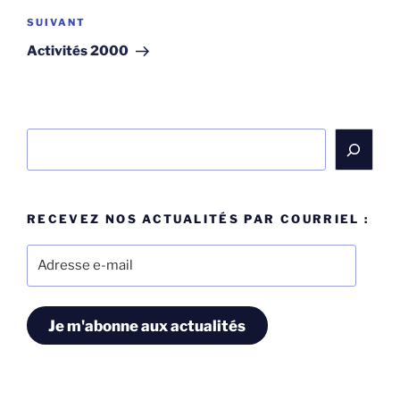
Article
SUIVANT
suivant
Activités 2000
Rechercher
RECEVEZ NOS ACTUALITÉS PAR COURRIEL :
Adresse
e-
mail
Je m'abonne aux actualités