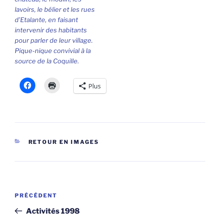
lavoirs, le bélier et les rues
d’Etalante, en faisant
intervenir des habitants
pour parler de leur village.
Pique-nique convivial à la
source de la Coquille.
Plus
CATÉGORIES
RETOUR EN IMAGES
Navigation
Article
PRÉCÉDENT
de
précédent
Activités 1998
l’article