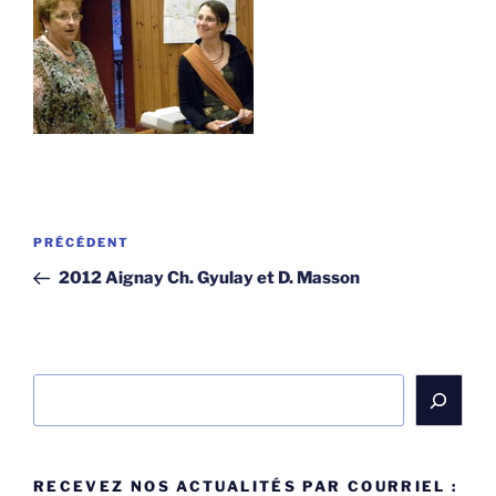
Navigation
Article
PRÉCÉDENT
de
précédent
2012 Aignay Ch. Gyulay et D. Masson
l’article
Rechercher
RECEVEZ NOS ACTUALITÉS PAR COURRIEL :