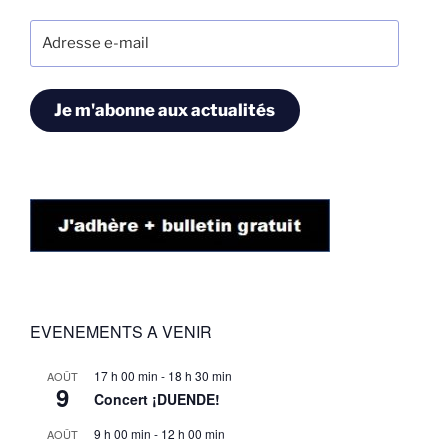
Adresse
e-
mail
Je m'abonne aux actualités
EVENEMENTS A VENIR
17 h 00 min
-
18 h 30 min
AOÛT
9
Concert ¡DUENDE!
9 h 00 min
-
12 h 00 min
AOÛT