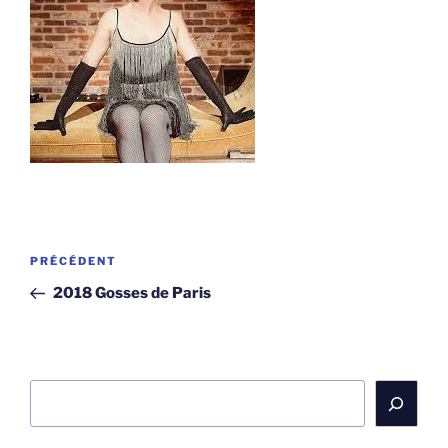
Navigation
Article
PRÉCÉDENT
de
précédent
2018 Gosses de Paris
l’article
Rechercher