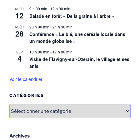
9 h 00 min
-
12 h 00 min
AOÛT
12
Balade en forêt « De la graine à l’arbre »
20 h 00 min
-
21 h 30 min
AOÛT
28
Conférence « Le blé, une céréale locale dans
un monde globalisé »
10 h 00 min
-
17 h 00 min
SEP
4
Visite de Flavigny-sur-Ozerain, le village et ses
anis
Voir le calendrier
CATÉGORIES
Catégories
Archives