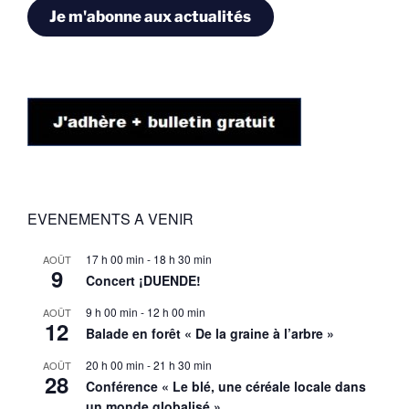
Je m'abonne aux actualités
EVENEMENTS A VENIR
17 h 00 min
-
18 h 30 min
AOÛT
9
Concert ¡DUENDE!
9 h 00 min
-
12 h 00 min
AOÛT
12
Balade en forêt « De la graine à l’arbre »
20 h 00 min
-
21 h 30 min
AOÛT
28
Conférence « Le blé, une céréale locale dans
un monde globalisé »