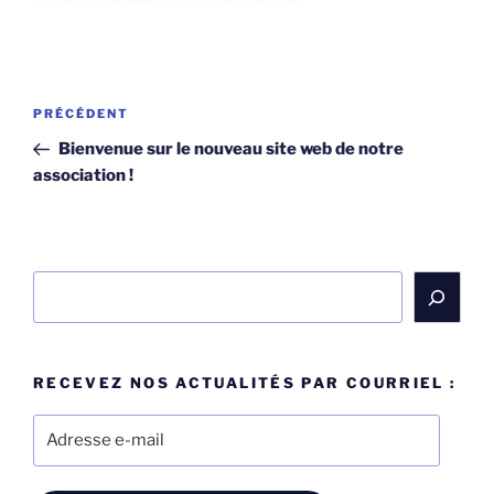
Navigation
Article
PRÉCÉDENT
de
précédent
Bienvenue sur le nouveau site web de notre
l’article
association !
Rechercher
RECEVEZ NOS ACTUALITÉS PAR COURRIEL :
Adresse
e-
mail