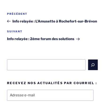
Navigation
Article
PRÉCÉDENT
de
précédent
Info relayée : L’Amusette à Rochefort-sur-Brévon
l’article
Article
SUIVANT
suivant
Info relayée : 2ème forum des solutions
Rechercher
RECEVEZ NOS ACTUALITÉS PAR COURRIEL :
Adresse
e-
mail