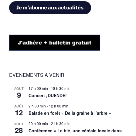
Je m'abonne aux actualités
EVENEMENTS A VENIR
17 h 00 min
-
18 h 30 min
AOÛT
9
Concert ¡DUENDE!
9 h 00 min
-
12 h 00 min
AOÛT
12
Balade en forêt « De la graine à l’arbre »
20 h 00 min
-
21 h 30 min
AOÛT
28
Conférence « Le blé, une céréale locale dans