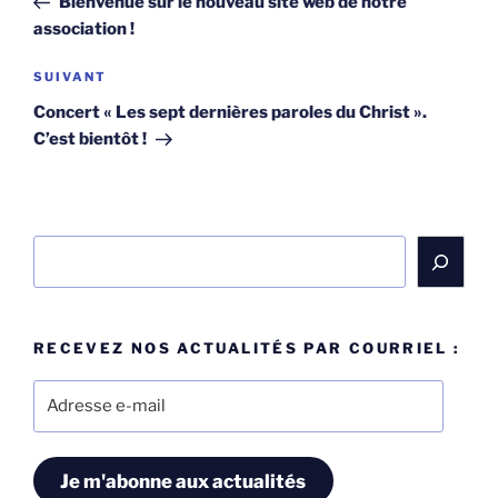
Bienvenue sur le nouveau site web de notre
l’article
association !
Article
SUIVANT
suivant
Concert « Les sept dernières paroles du Christ ».
C’est bientôt !
Rechercher
RECEVEZ NOS ACTUALITÉS PAR COURRIEL :
Adresse
e-
mail
Je m'abonne aux actualités