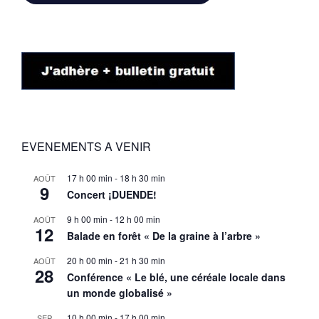
EVENEMENTS A VENIR
17 h 00 min
-
18 h 30 min
AOÛT
9
Concert ¡DUENDE!
9 h 00 min
-
12 h 00 min
AOÛT
12
Balade en forêt « De la graine à l’arbre »
20 h 00 min
-
21 h 30 min
AOÛT
28
Conférence « Le blé, une céréale locale dans
un monde globalisé »
10 h 00 min
-
17 h 00 min
SEP