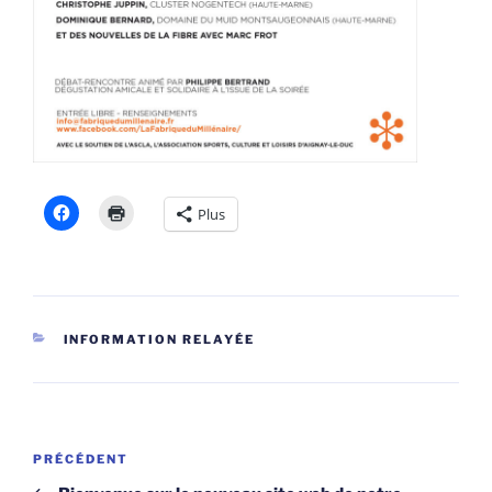
Plus
CATÉGORIES
INFORMATION RELAYÉE
Navigation
Article
PRÉCÉDENT
de
précédent