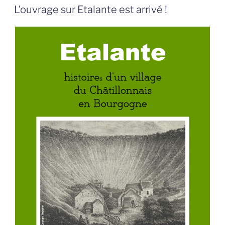
LE
L’ouvrage sur Etalante est arrivé !