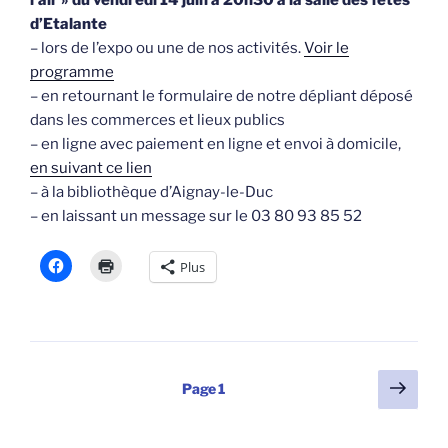
d’Etalante
– lors de l’expo ou une de nos activités.
Voir le
programme
– en retournant le formulaire de notre dépliant déposé
dans les commerces et lieux publics
– en ligne avec paiement en ligne et envoi à domicile,
en suivant ce lien
– à la bibliothèque d’Aignay-le-Duc
– en laissant un message sur le 03 80 93 85 52
Plus
Pagination
Page
Page
1
suiv
des
publications