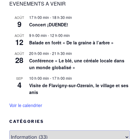
EVENEMENTS A VENIR
17 h 00 min
-
18 h 30 min
AOÛT
9
Concert ¡DUENDE!
9 h 00 min
-
12 h 00 min
AOÛT
12
Balade en forêt « De la graine à l’arbre »
20 h 00 min
-
21 h 30 min
AOÛT
28
Conférence « Le blé, une céréale locale dans
un monde globalisé »
10 h 00 min
-
17 h 00 min
SEP
4
Visite de Flavigny-sur-Ozerain, le village et ses
anis
Voir le calendrier
CATÉGORIES
Catégories