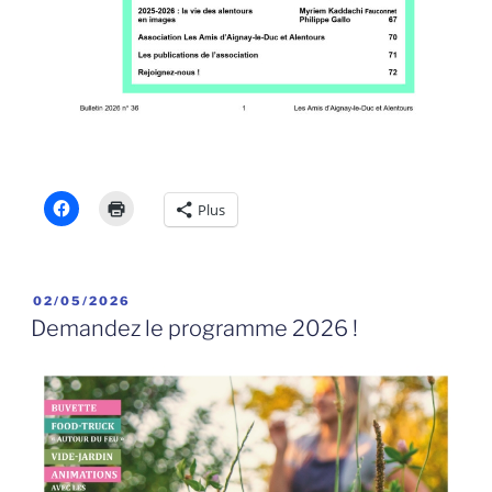
Plus
PUBLIÉ
02/05/2026
LE
Demandez le programme 2026 !