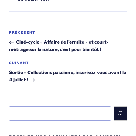
Navigation
Article
PRÉCÉDENT
de
précédent
Ciné-cyclo « Affaire de l’ermite » et court-
l’article
métrage sur la nature, c’est pour bientôt !
Article
SUIVANT
suivant
Sortie « Collections passion », inscrivez-vous avant le
4 juillet !
Rechercher