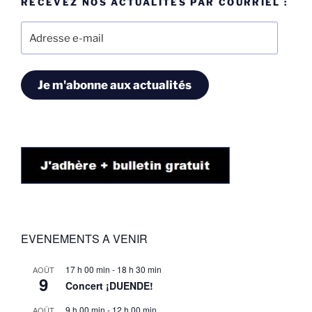
RECEVEZ NOS ACTUALITÉS PAR COURRIEL :
Adresse
e-
mail
Je m'abonne aux actualités
EVENEMENTS A VENIR
17 h 00 min
-
18 h 30 min
AOÛT
9
Concert ¡DUENDE!
9 h 00 min
-
12 h 00 min
AOÛT