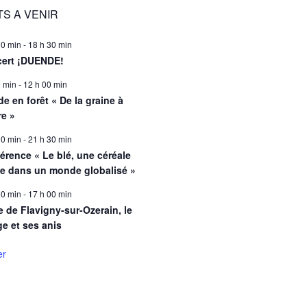
S A VENIR
00 min
-
18 h 30 min
ert ¡DUENDE!
0 min
-
12 h 00 min
e en forêt « De la graine à
re »
00 min
-
21 h 30 min
érence « Le blé, une céréale
le dans un monde globalisé »
00 min
-
17 h 00 min
e de Flavigny-sur-Ozerain, le
ge et ses anis
er