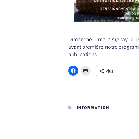
Dimanche 11 mai à Aignay-le-Du
avant première, notre programm
publications.
Plus
CATÉGORIES
INFORMATION