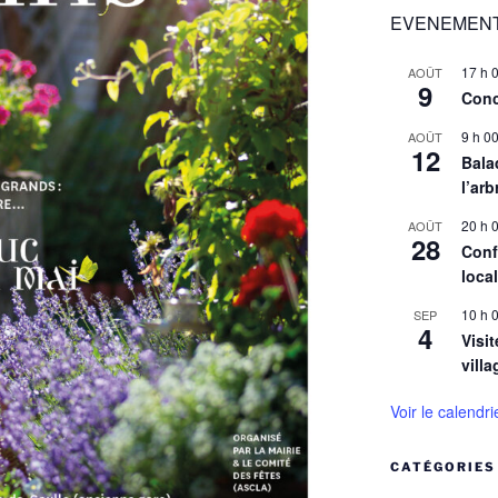
EVENEMENT
17 h 
AOÛT
9
Conc
9 h 0
AOÛT
12
Balad
l’arb
20 h 
AOÛT
28
Conf
loca
10 h 
SEP
4
Visit
villa
Voir le calendri
CATÉGORIES