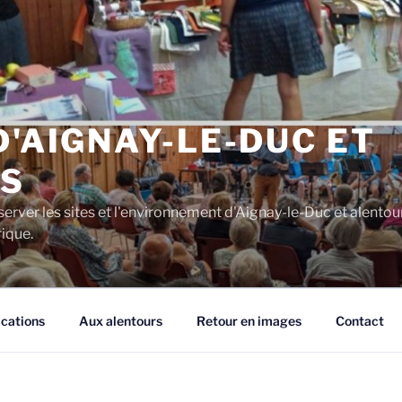
D'AIGNAY-LE-DUC ET
S
server les sites et l'environnement d'Aignay-le-Duc et alentou
rique.
ications
Aux alentours
Retour en images
Contact