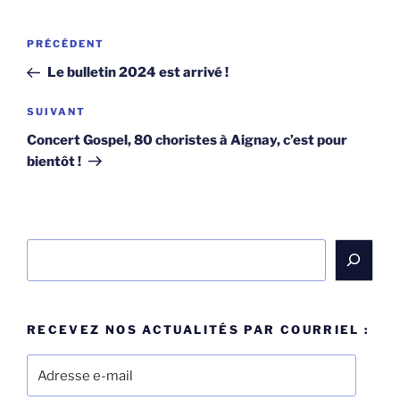
Navigation
Article
PRÉCÉDENT
de
précédent
Le bulletin 2024 est arrivé !
l’article
Article
SUIVANT
suivant
Concert Gospel, 80 choristes à Aignay, c’est pour
bientôt !
Rechercher
RECEVEZ NOS ACTUALITÉS PAR COURRIEL :
Adresse
e-