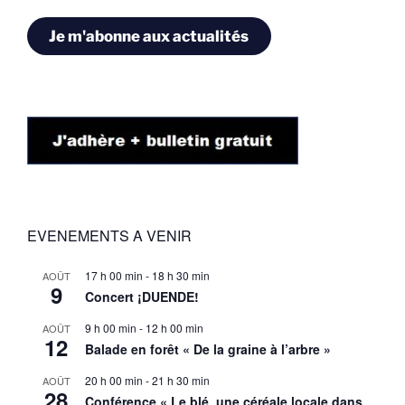
mail
Je m'abonne aux actualités
EVENEMENTS A VENIR
17 h 00 min
-
18 h 30 min
AOÛT
9
Concert ¡DUENDE!
9 h 00 min
-
12 h 00 min
AOÛT
12
Balade en forêt « De la graine à l’arbre »
20 h 00 min
-
21 h 30 min
AOÛT
28
Conférence « Le blé, une céréale locale dans