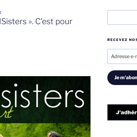
E
Rechercher
isters ». C’est pour
RECEVEZ NOS
Adresse
e-
mail
Je m'abon