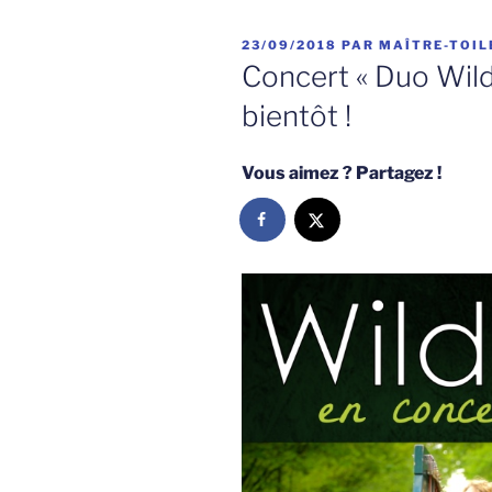
PUBLIÉ
23/09/2018
PAR
MAÎTRE-TOIL
LE
Concert « Duo WildS
bientôt !
Vous aimez ? Partagez !