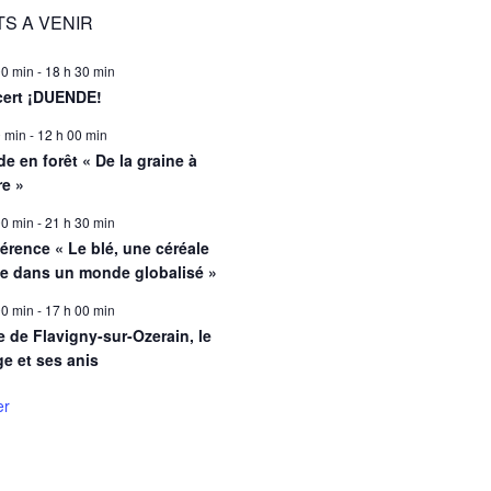
S A VENIR
00 min
-
18 h 30 min
ert ¡DUENDE!
0 min
-
12 h 00 min
e en forêt « De la graine à
re »
00 min
-
21 h 30 min
érence « Le blé, une céréale
le dans un monde globalisé »
00 min
-
17 h 00 min
e de Flavigny-sur-Ozerain, le
ge et ses anis
er