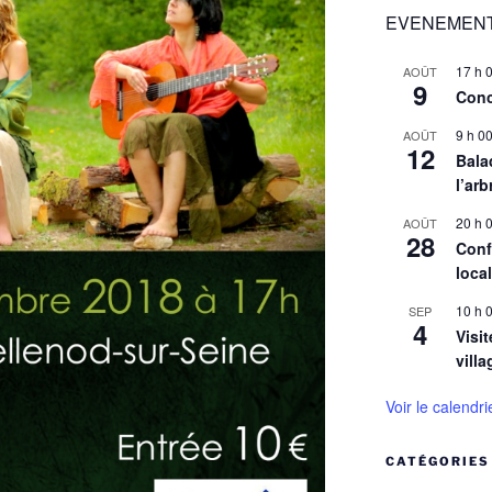
EVENEMENT
17 h 
AOÛT
9
Conc
9 h 0
AOÛT
12
Balad
l’arb
20 h 
AOÛT
28
Conf
loca
10 h 
SEP
4
Visit
villa
Voir le calendri
CATÉGORIES