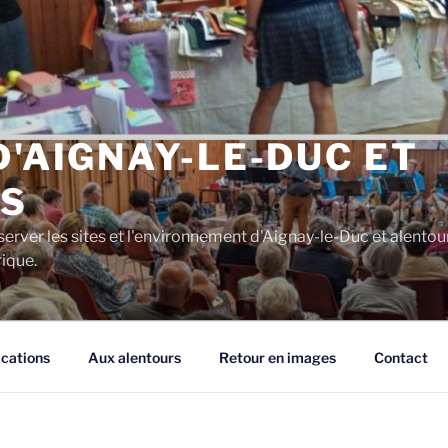
D'AIGNAY-LE-DUC ET
S
server les sites et l'environnement d'Aignay-le-Duc et alentou
rique.
ications
Aux alentours
Retour en images
Contact