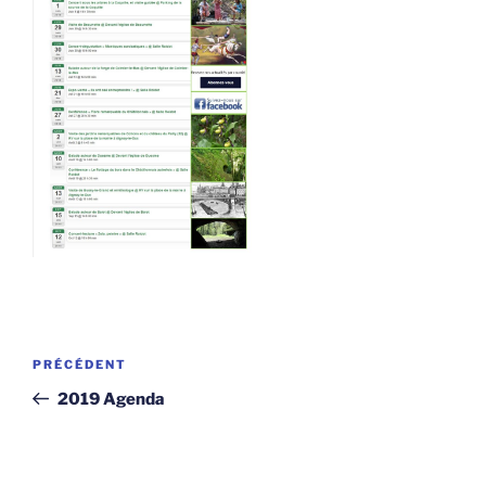
Navigation
Article
PRÉCÉDENT
de
précédent
2019 Agenda
l’article