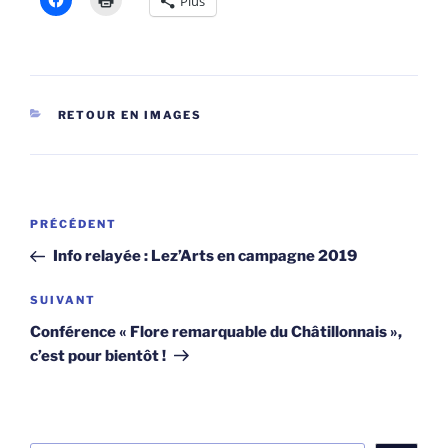
Plus
CATÉGORIES
RETOUR EN IMAGES
Navigation
Article
PRÉCÉDENT
de
précédent
Info relayée : Lez’Arts en campagne 2019
l’article
Article
SUIVANT
suivant
Conférence « Flore remarquable du Châtillonnais »,
c’est pour bientôt !