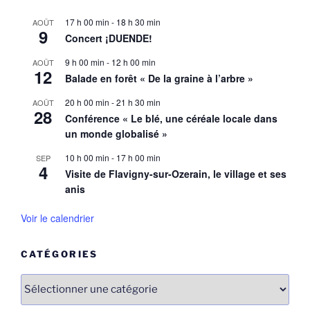
17 h 00 min
-
18 h 30 min
AOÛT
9
Concert ¡DUENDE!
9 h 00 min
-
12 h 00 min
AOÛT
12
Balade en forêt « De la graine à l’arbre »
20 h 00 min
-
21 h 30 min
AOÛT
28
Conférence « Le blé, une céréale locale dans
un monde globalisé »
10 h 00 min
-
17 h 00 min
SEP
4
Visite de Flavigny-sur-Ozerain, le village et ses
anis
Voir le calendrier
CATÉGORIES
Catégories