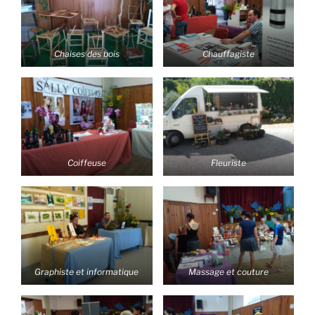
Chaises des bois
Chauffagiste
Coiffeuse
Fleuriste
Graphiste et informatique
Massage et couture