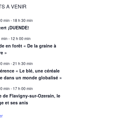
S A VENIR
00 min
-
18 h 30 min
ert ¡DUENDE!
0 min
-
12 h 00 min
e en forêt « De la graine à
re »
00 min
-
21 h 30 min
érence « Le blé, une céréale
le dans un monde globalisé »
00 min
-
17 h 00 min
e de Flavigny-sur-Ozerain, le
ge et ses anis
er