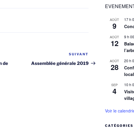
EVENEMENT
17 h 
AOÛT
9
Conc
9 h 0
AOÛT
12
Balad
l’arb
SUIVANT
Article
20 h 
AOÛT
suivant
n de
Assemblée générale 2019
28
Conf
loca
10 h 
SEP
4
Visit
villa
Voir le calendri
CATÉGORIES