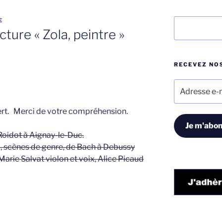
E
Rechercher
cture « Zola, peintre »
RECEVEZ NOS
Adresse
e-
mail
cert. Merci de votre compréhension.
Je m'abon
Roidot à Aignay-le-Duc.
 », scènes de genre, de Bach à Debussy
Marie Salvat violon et voix, Alice Picaud