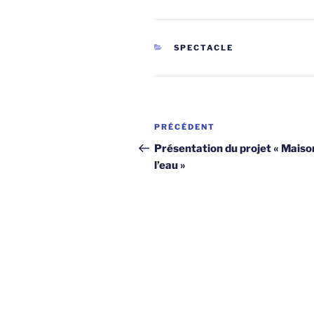
CATÉGORIES
SPECTACLE
Navigation
Article
PRÉCÉDENT
de
précédent
Présentation du projet « Maiso
l’eau »
l’article