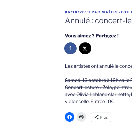
PUBLIÉ
06/10/2019
PAR
MAÎTRE-TOIL
LE
Annulé : concert-le
Vous aimez ? Partagez !
Les artistes ont annulé le con
Samedi 12 octobre à 18h salle 
Concert lecture « Zola, peintre
avec Olivia Leblanc clarinette, 
violoncelle. Entrée 10€
Plus