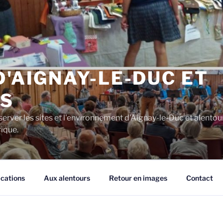
D'AIGNAY-LE-DUC ET
S
server les sites et l'environnement d'Aignay-le-Duc et alentou
rique.
ications
Aux alentours
Retour en images
Contact