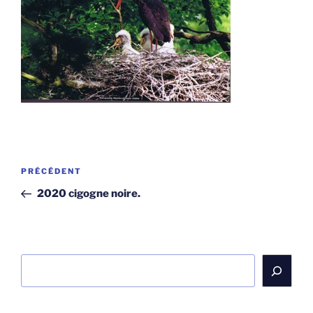
Navigation
Article
PRÉCÉDENT
de
précédent
2020 cigogne noire.
l’article
Rechercher