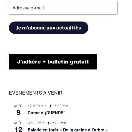
Adresse
e-
mail
Je m'abonne aux actualités
EVENEMENTS A VENIR
17 h 00 min
-
18 h 30 min
AOÛT
9
Concert ¡DUENDE!
9 h 00 min
-
12 h 00 min
AOÛT
12
Balade en forêt « De la graine à l’arbre »