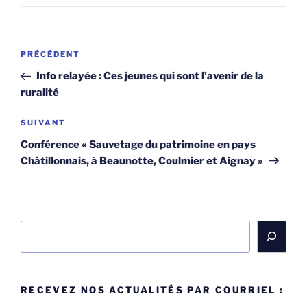
Navigation
Article
PRÉCÉDENT
de
précédent
Info relayée : Ces jeunes qui sont l’avenir de la
l’article
ruralité
Article
SUIVANT
suivant
Conférence « Sauvetage du patrimoine en pays
Châtillonnais, à Beaunotte, Coulmier et Aignay »
Rechercher
RECEVEZ NOS ACTUALITÉS PAR COURRIEL :