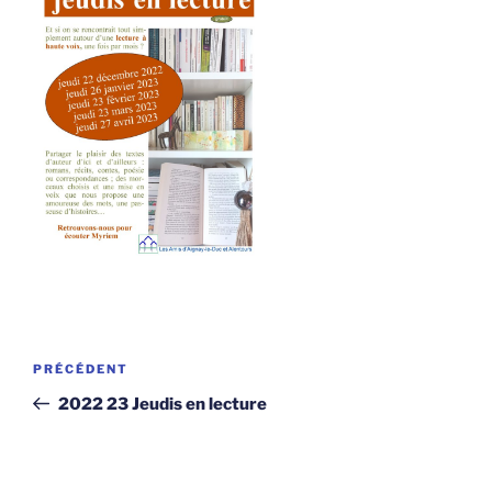
Navigation
Article
PRÉCÉDENT
de
précédent
2022 23 Jeudis en lecture
l’article