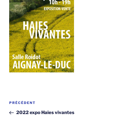
Navigation
Article
PRÉCÉDENT
de
précédent
2022 expo Haies vivantes
l’article