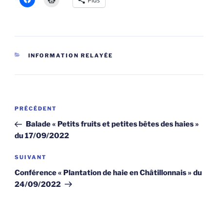
Plus
CATÉGORIES
INFORMATION RELAYÉE
Navigation
Article
PRÉCÉDENT
de
précédent
Balade « Petits fruits et petites bêtes des haies »
l’article
du 17/09/2022
Article
SUIVANT
suivant
Conférence « Plantation de haie en Châtillonnais » du
24/09/2022