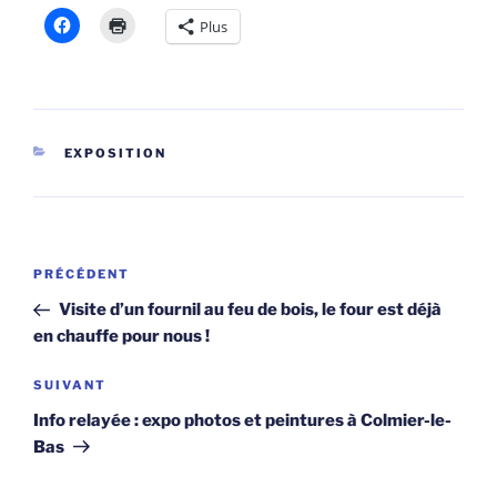
Plus
CATÉGORIES
EXPOSITION
Navigation
Article
PRÉCÉDENT
de
précédent
Visite d’un fournil au feu de bois, le four est déjà
l’article
en chauffe pour nous !
Article
SUIVANT
suivant
Info relayée : expo photos et peintures à Colmier-le-
Bas