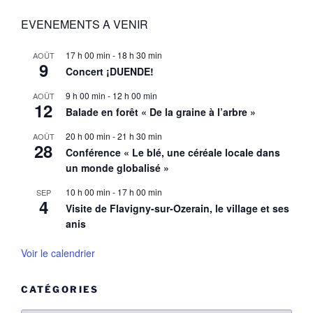
EVENEMENTS A VENIR
17 h 00 min
-
18 h 30 min
AOÛT
9
Concert ¡DUENDE!
9 h 00 min
-
12 h 00 min
AOÛT
12
Balade en forêt « De la graine à l’arbre »
20 h 00 min
-
21 h 30 min
AOÛT
28
Conférence « Le blé, une céréale locale dans
un monde globalisé »
10 h 00 min
-
17 h 00 min
SEP
4
Visite de Flavigny-sur-Ozerain, le village et ses
anis
Voir le calendrier
CATÉGORIES