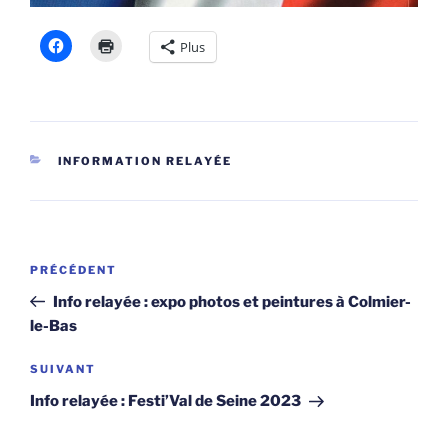
Plus
CATÉGORIES
INFORMATION RELAYÉE
Navigation
Article
PRÉCÉDENT
de
précédent
Info relayée : expo photos et peintures à Colmier-
l’article
le-Bas
Article
SUIVANT
suivant
Info relayée : Festi’Val de Seine 2023