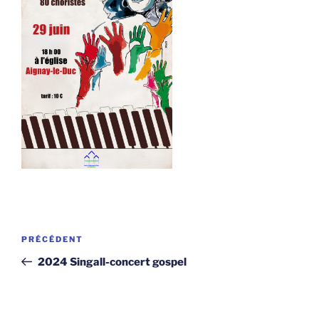
Navigation
Article
PRÉCÉDENT
de
précédent
2024 Singall-concert gospel
l’article