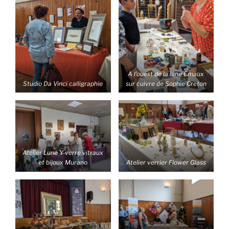
A l’ouest de la lune Emaux
Studio Da Vinci calligraphie
sur cuivre de Sophie Creton
Atelier Lune Y verre vitraux
et bijoux Murano
Atelier verrier Flower Glass