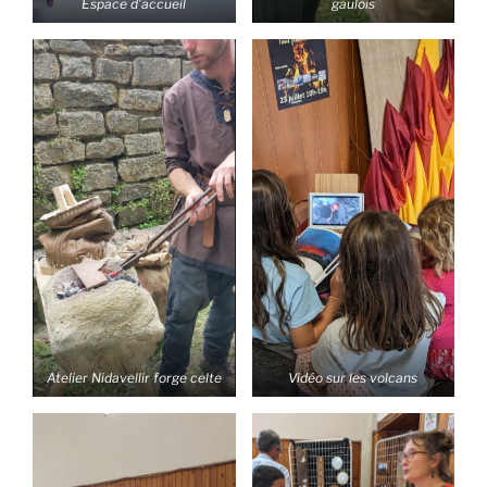
Espace d’accueil
gaulois
Atelier Nidavellir forge celte
Vidéo sur les volcans