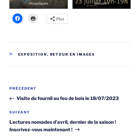
mosaïques
encore !
Plus
CATÉGORIES
EXPOSITION
,
RETOUR EN IMAGES
Navigation
Article
PRÉCÉDENT
de
précédent
Visite du fournil au feu de bois le 18/07/2023
l’article
Article
SUIVANT
suivant
Lectures nomades d’avril, dernier de la saison !
Inscrivez-vous maintenant !