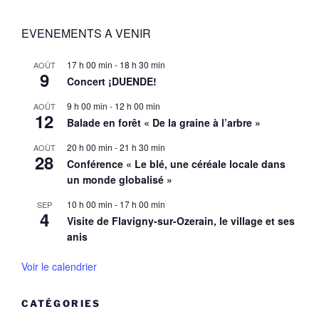
EVENEMENTS A VENIR
17 h 00 min
-
18 h 30 min
AOÛT
9
Concert ¡DUENDE!
9 h 00 min
-
12 h 00 min
AOÛT
12
Balade en forêt « De la graine à l’arbre »
20 h 00 min
-
21 h 30 min
AOÛT
28
Conférence « Le blé, une céréale locale dans
un monde globalisé »
10 h 00 min
-
17 h 00 min
SEP
4
Visite de Flavigny-sur-Ozerain, le village et ses
anis
Voir le calendrier
CATÉGORIES