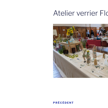
Atelier verrier F
Navigation
Article
PRÉCÉDENT