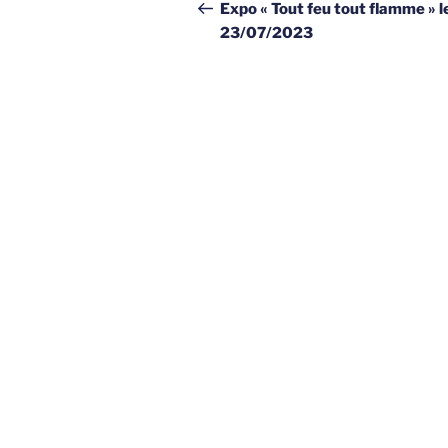
de
précédent
Expo « Tout feu tout flamme » l
23/07/2023
l’article