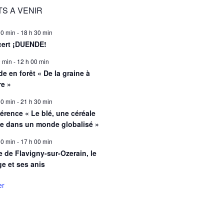
S A VENIR
00 min
-
18 h 30 min
ert ¡DUENDE!
0 min
-
12 h 00 min
e en forêt « De la graine à
re »
00 min
-
21 h 30 min
érence « Le blé, une céréale
le dans un monde globalisé »
00 min
-
17 h 00 min
e de Flavigny-sur-Ozerain, le
ge et ses anis
er