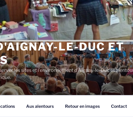
D'AIGNAY-LE-DUC ET
S
server les sites et l'environnement d'Aignay-le-Duc et alentou
rique.
ications
Aux alentours
Retour en images
Contact