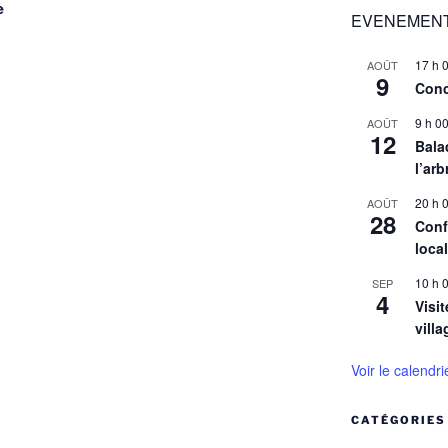
e
EVENEMENT
17 h 
AOÛT
9
Conc
9 h 0
AOÛT
12
Balad
l’arb
20 h 
AOÛT
28
Conf
loca
10 h 
SEP
4
Visit
villa
Voir le calendri
CATÉGORIES