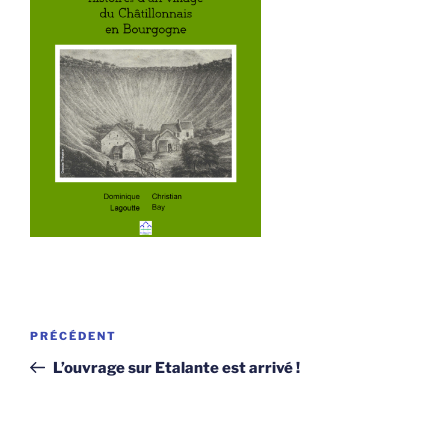
Navigation
Article
PRÉCÉDENT
de
précédent
L’ouvrage sur Etalante est arrivé !
l’article