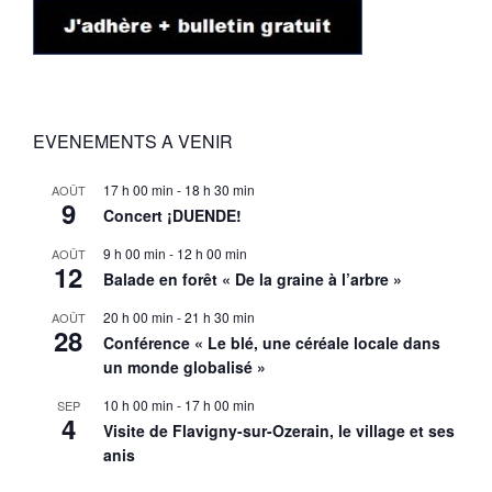
EVENEMENTS A VENIR
17 h 00 min
-
18 h 30 min
AOÛT
9
Concert ¡DUENDE!
9 h 00 min
-
12 h 00 min
AOÛT
12
Balade en forêt « De la graine à l’arbre »
20 h 00 min
-
21 h 30 min
AOÛT
28
Conférence « Le blé, une céréale locale dans
un monde globalisé »
10 h 00 min
-
17 h 00 min
SEP
4
Visite de Flavigny-sur-Ozerain, le village et ses
anis