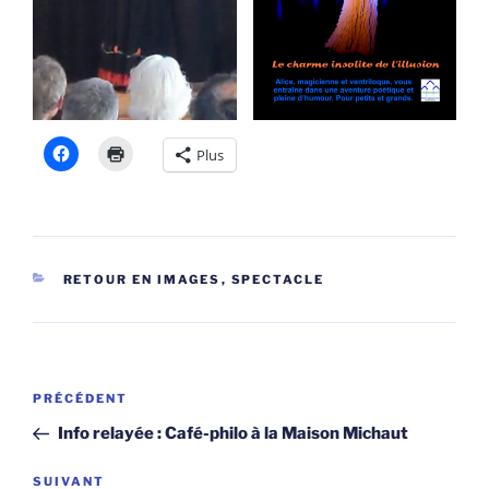
Plus
CATÉGORIES
RETOUR EN IMAGES
,
SPECTACLE
Navigation
Article
PRÉCÉDENT
de
précédent
Info relayée : Café-philo à la Maison Michaut
l’article
Article
SUIVANT