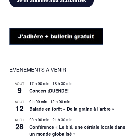
Je m'abonne aux actualités
EVENEMENTS A VENIR
17 h 00 min
-
18 h 30 min
AOÛT
9
Concert ¡DUENDE!
9 h 00 min
-
12 h 00 min
AOÛT
12
Balade en forêt « De la graine à l’arbre »
20 h 00 min
-
21 h 30 min
AOÛT
28
Conférence « Le blé, une céréale locale dans
un monde globalisé »