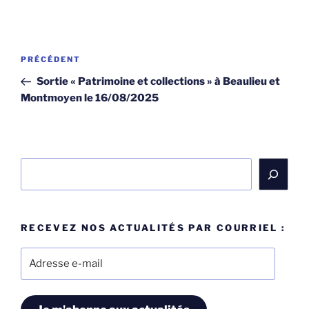
Navigation
Article
PRÉCÉDENT
de
précédent
Sortie « Patrimoine et collections » à Beaulieu et
l’article
Montmoyen le 16/08/2025
Rechercher
RECEVEZ NOS ACTUALITÉS PAR COURRIEL :
Adresse
e-
mail