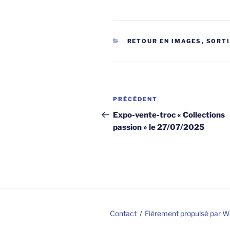
CATÉGORIES
RETOUR EN IMAGES
,
SORT
Navigation
Article
PRÉCÉDENT
de
précédent
Expo-vente-troc « Collections
passion » le 27/07/2025
l’article
Contact
Fièrement propulsé par 