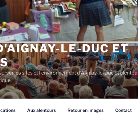
D'AIGNAY-LE-DUC ET
S
server les sites et l'environnement d'Aignay-le-Duc et alentou
rique.
ications
Aux alentours
Retour en images
Contact