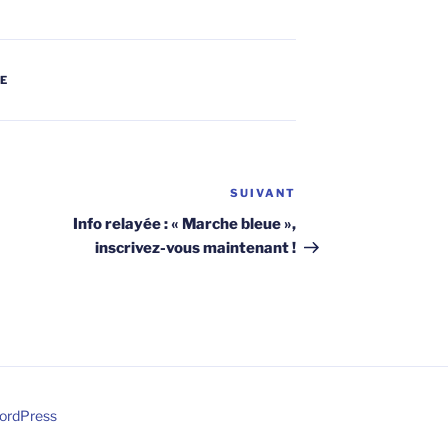
IE
SUIVANT
Article
suivant
Info relayée : « Marche bleue »,
inscrivez-vous maintenant !
WordPress