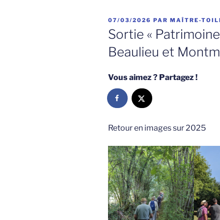
PUBLIÉ
07/03/2026
PAR
MAÎTRE-TOIL
LE
Sortie « Patrimoine 
Beaulieu et Montm
Vous aimez ? Partagez !
Retour en images sur 2025