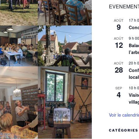
EVENEMENT
17 h 
AOÛT
9
Conc
9 h 0
AOÛT
12
Balad
l’arb
20 h 
AOÛT
28
Conf
loca
10 h 
SEP
4
Visit
villa
Voir le calendri
CATÉGORIES