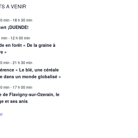
S A VENIR
00 min
-
18 h 30 min
ert ¡DUENDE!
0 min
-
12 h 00 min
e en forêt « De la graine à
re »
00 min
-
21 h 30 min
érence « Le blé, une céréale
le dans un monde globalisé »
00 min
-
17 h 00 min
e de Flavigny-sur-Ozerain, le
ge et ses anis
er