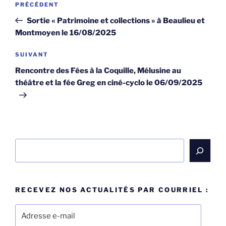
Article
PRÉCÉDENT
de
précédent
Sortie « Patrimoine et collections » à Beaulieu et
l’article
Montmoyen le 16/08/2025
Article
SUIVANT
suivant
Rencontre des Fées à la Coquille, Mélusine au
théâtre et la fée Greg en ciné-cyclo le 06/09/2025
Rechercher
RECEVEZ NOS ACTUALITÉS PAR COURRIEL :
Adresse
e-