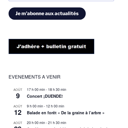
mail
Je m'abonne aux actualités
EVENEMENTS A VENIR
17 h 00 min
-
18 h 30 min
AOÛT
9
Concert ¡DUENDE!
9 h 00 min
-
12 h 00 min
AOÛT
12
Balade en forêt « De la graine à l’arbre »
20 h 00 min
-
21 h 30 min
AOÛT