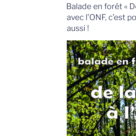
LE
Balade en forêt « De
avec l’ONF, c’est po
aussi !