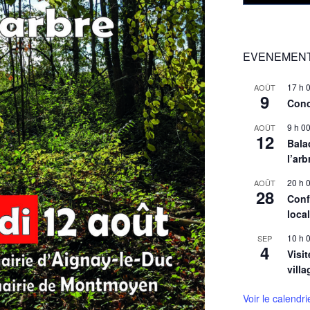
EVENEMENT
17 h 
AOÛT
9
Conc
9 h 0
AOÛT
12
Balad
l’arb
20 h 
AOÛT
28
Conf
loca
10 h 
SEP
4
Visit
villa
Voir le calendri