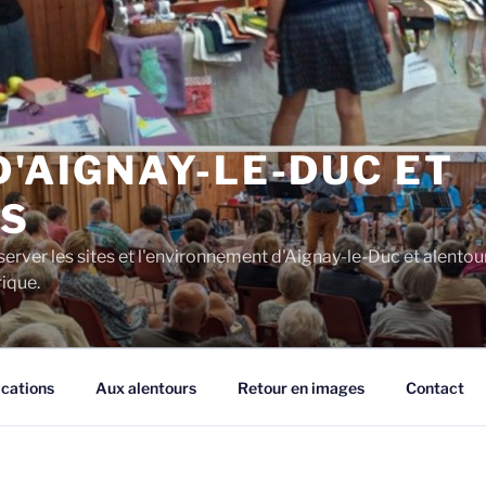
D'AIGNAY-LE-DUC ET
S
server les sites et l'environnement d'Aignay-le-Duc et alentou
rique.
ications
Aux alentours
Retour en images
Contact