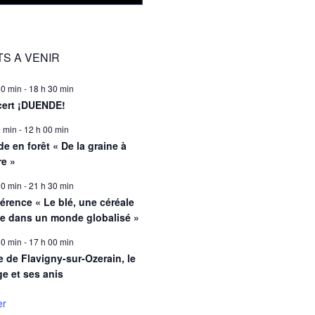
S A VENIR
00 min
-
18 h 30 min
ert ¡DUENDE!
0 min
-
12 h 00 min
e en forêt « De la graine à
re »
00 min
-
21 h 30 min
érence « Le blé, une céréale
le dans un monde globalisé »
00 min
-
17 h 00 min
e de Flavigny-sur-Ozerain, le
ge et ses anis
er