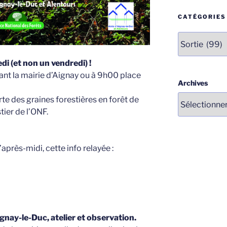
CATÉGORIES
Catégories
di (et non un vendredi) !
nt la mairie d’Aignay ou à 9h00 place
Archives
te des graines forestières en forêt de
ier de l’ONF.
après-midi, cette info relayée :
ignay-le-D
uc, atelier et observation.