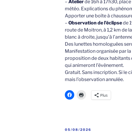
–
Atelier
de 16h à 17h30, place 
météo. Explications du phénomè
Apporter une boîte à chaussure
–
Observation de l’éclipse
de 1
route de Moitron, à 1,2 km de la
blanc à droite, jusqu’à l’ante
Des lunettes homologuées seron
Manifestation organisée par la
proposition de deux habitants d
qui animeront l’évènement.
Gratuit. Sans inscription. Si le 
mais l’observation annulée.
Plus
PUBLIÉ
05/08/2026