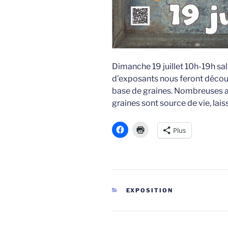
Dimanche 19 juillet 10h-19h sal
d’exposants nous feront découv
base de graines. Nombreuses an
graines sont source de vie, lais
Plus
CATÉGORIES
EXPOSITION