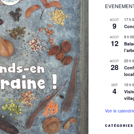
EVENEMENT
17 h 
AOÛT
9
Conc
9 h 0
AOÛT
12
Balad
l’arb
20 h 
AOÛT
28
Conf
loca
10 h 
SEP
4
Visit
villa
Voir le calendri
CATÉGORIES