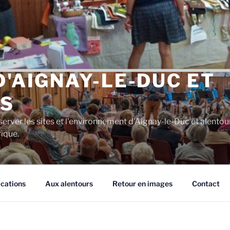
D'AIGNAY-LE-DUC ET
S
server les sites et l'environnement d'Aignay-le-Duc et alentou
rique.
ications
Aux alentours
Retour en images
Contact