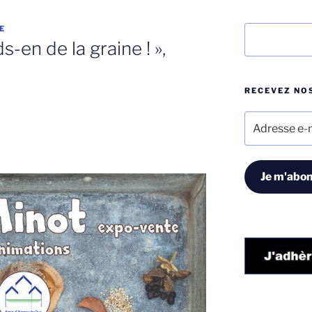
E
Rechercher
-en de la graine ! »,
RECEVEZ NOS
Adresse
e-
mail
Je m'abon