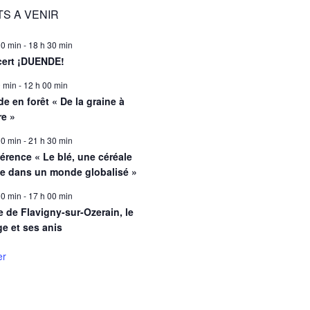
S A VENIR
00 min
-
18 h 30 min
ert ¡DUENDE!
0 min
-
12 h 00 min
e en forêt « De la graine à
re »
00 min
-
21 h 30 min
érence « Le blé, une céréale
le dans un monde globalisé »
00 min
-
17 h 00 min
e de Flavigny-sur-Ozerain, le
ge et ses anis
er