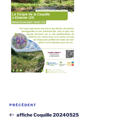
Navigation
Article
PRÉCÉDENT
de
précédent
affiche Coquille 20240525
l’article