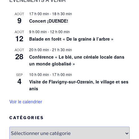
17 h 00 min
-
18 h 30 min
AOÛT
9
Concert ¡DUENDE!
9 h 00 min
-
12 h 00 min
AOÛT
12
Balade en forêt « De la graine à l’arbre »
20 h 00 min
-
21 h 30 min
AOÛT
28
Conférence « Le blé, une céréale locale dans
un monde globalisé »
10 h 00 min
-
17 h 00 min
SEP
4
Visite de Flavigny-sur-Ozerain, le village et ses
anis
Voir le calendrier
CATÉGORIES
Catégories