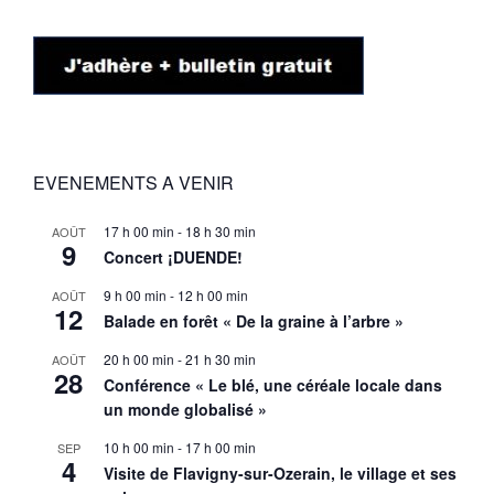
EVENEMENTS A VENIR
17 h 00 min
-
18 h 30 min
AOÛT
9
Concert ¡DUENDE!
9 h 00 min
-
12 h 00 min
AOÛT
12
Balade en forêt « De la graine à l’arbre »
20 h 00 min
-
21 h 30 min
AOÛT
28
Conférence « Le blé, une céréale locale dans
un monde globalisé »
10 h 00 min
-
17 h 00 min
SEP
4
Visite de Flavigny-sur-Ozerain, le village et ses