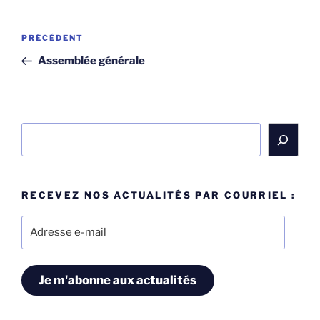
Navigation
Article
PRÉCÉDENT
de
précédent
Assemblée générale
l’article
Rechercher
RECEVEZ NOS ACTUALITÉS PAR COURRIEL :
Adresse
e-
mail
Je m'abonne aux actualités