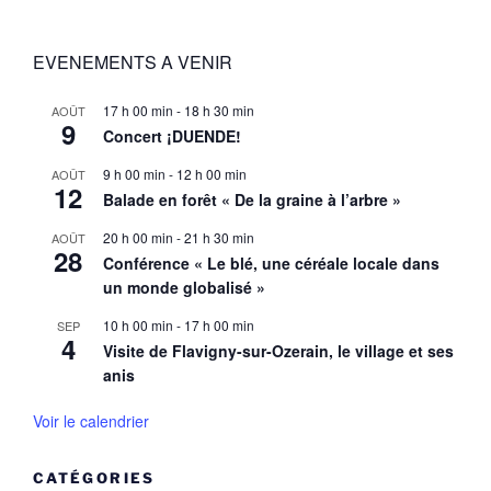
EVENEMENTS A VENIR
17 h 00 min
-
18 h 30 min
AOÛT
9
Concert ¡DUENDE!
9 h 00 min
-
12 h 00 min
AOÛT
12
Balade en forêt « De la graine à l’arbre »
20 h 00 min
-
21 h 30 min
AOÛT
28
Conférence « Le blé, une céréale locale dans
un monde globalisé »
10 h 00 min
-
17 h 00 min
SEP
4
Visite de Flavigny-sur-Ozerain, le village et ses
anis
Voir le calendrier
CATÉGORIES