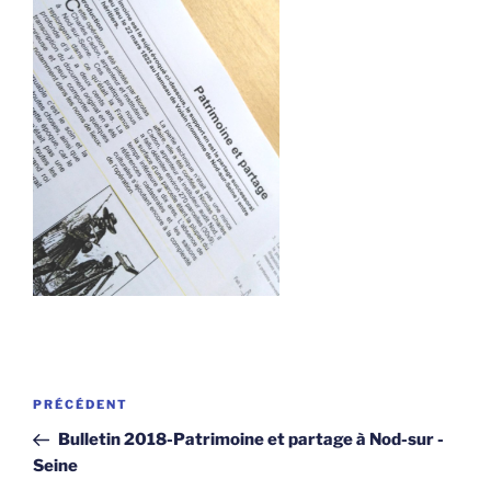
Navigation
Article
PRÉCÉDENT
de
précédent
Bulletin 2018-Patrimoine et partage à Nod-sur -
l’article
Seine