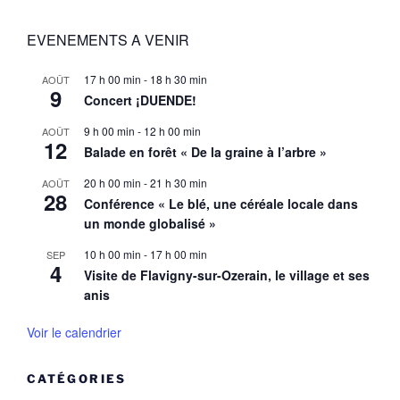
EVENEMENTS A VENIR
17 h 00 min
-
18 h 30 min
AOÛT
9
Concert ¡DUENDE!
9 h 00 min
-
12 h 00 min
AOÛT
12
Balade en forêt « De la graine à l’arbre »
20 h 00 min
-
21 h 30 min
AOÛT
28
Conférence « Le blé, une céréale locale dans
un monde globalisé »
10 h 00 min
-
17 h 00 min
SEP
4
Visite de Flavigny-sur-Ozerain, le village et ses
anis
Voir le calendrier
CATÉGORIES