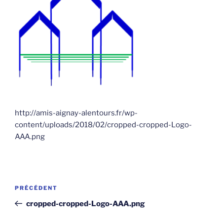
http://amis-aignay-alentours.fr/wp-
content/uploads/2018/02/cropped-cropped-Logo-
AAA.png
Navigation
Article
PRÉCÉDENT
de
précédent
cropped-cropped-Logo-AAA.png
l’article