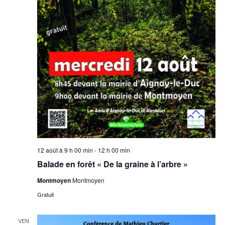
n
t
s
12 août à 9 h 00 min
-
12 h 00 min
Balade en forêt « De la graine à l’arbre »
Montmoyen
Montmoyen
Gratuit
VEN