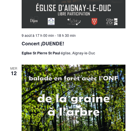
.
e
i
m
o
e
n
n
d
t
9 août à 17 h 00 min
-
18 h 30 min
e
Concert ¡DUENDE!
v
Eglise St Pierre St Paul
église, Aignay-le-Duc
u
e
MER
s
12
É
v
è
n
e
m
e