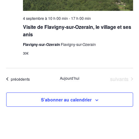
4 septembre à 10 h 00 min
-
17 h 00 min
Visite de Flavigny-sur-Ozerain, le village et ses
anis
Flavigny-sur-Ozerain
Flavigny-sur-Ozerain
30€
Évènements
Aujourd’hui
suivants
Évènements
précédents
S’abonner au calendrier