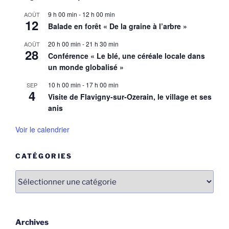
9 h 00 min
-
12 h 00 min
AOÛT
12
Balade en forêt « De la graine à l’arbre »
20 h 00 min
-
21 h 30 min
AOÛT
28
Conférence « Le blé, une céréale locale dans
un monde globalisé »
10 h 00 min
-
17 h 00 min
SEP
4
Visite de Flavigny-sur-Ozerain, le village et ses
anis
Voir le calendrier
CATÉGORIES
Catégories
Archives