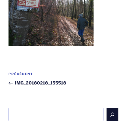
Navigation
Article
PRÉCÉDENT
de
précédent
IMG_20180218_155518
l’article
Rechercher