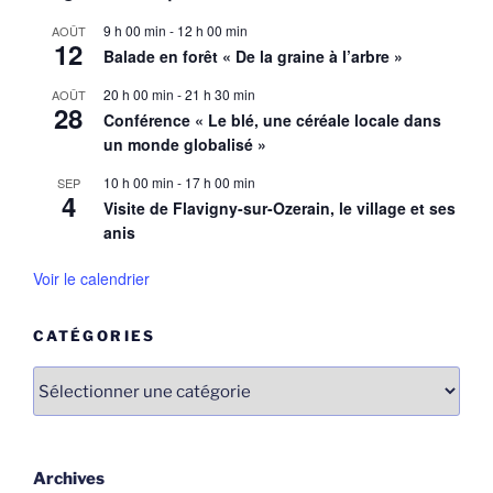
9 h 00 min
-
12 h 00 min
AOÛT
12
Balade en forêt « De la graine à l’arbre »
20 h 00 min
-
21 h 30 min
AOÛT
28
Conférence « Le blé, une céréale locale dans
un monde globalisé »
10 h 00 min
-
17 h 00 min
SEP
4
Visite de Flavigny-sur-Ozerain, le village et ses
anis
Voir le calendrier
CATÉGORIES
Catégories
Archives