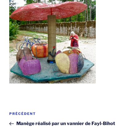
Navigation
Article
PRÉCÉDENT
de
précédent
Manège réalisé par un vannier de Fayl-Bihot
l’article