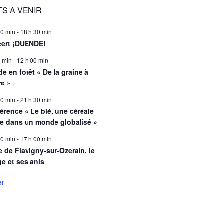
S A VENIR
00 min
-
18 h 30 min
ert ¡DUENDE!
0 min
-
12 h 00 min
e en forêt « De la graine à
re »
00 min
-
21 h 30 min
érence « Le blé, une céréale
le dans un monde globalisé »
00 min
-
17 h 00 min
e de Flavigny-sur-Ozerain, le
ge et ses anis
er