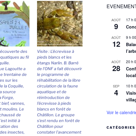
EVENEMENT
17 h 
AOÛT
9
Conc
9 h 0
AOÛT
12
Balad
l’arb
 Découverte des
Visite : L’écrevisse à
aquatiques au fil
pieds blancs et les
20 h 
AOÛT
uille.
étangs Narlin. B. Barré
28
Conf
ue Lagoutte a
de l’ONF a fait découvrir
e trentaine de
le programme de
loca
s sur les
réhabilitation de la libre
10 h 
SEP
e la Coquille,
circulation de la faune
4
a source
aquatique et de
Visit
a Forge,
réintroduction de
villa
 bief, vannes,
l’écrevisse à pieds
t moulins. Le
blancs en forêt de
Voir le calendri
 chaussé de
Châtillon. Le groupe
’est initié à
s’est rendu en forêt de
ication des
Châtillon pour
CATÉGORIES
 des insectes,
constater l’avancement