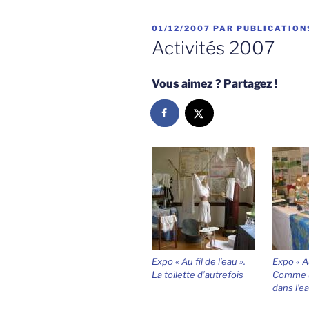
PUBLIÉ
01/12/2007
PAR
PUBLICATION
LE
Activités 2007
Vous aimez ? Partagez !
Expo « Au fil de l’eau ».
Expo « Au
La toilette d’autrefois
Comme u
dans l’e