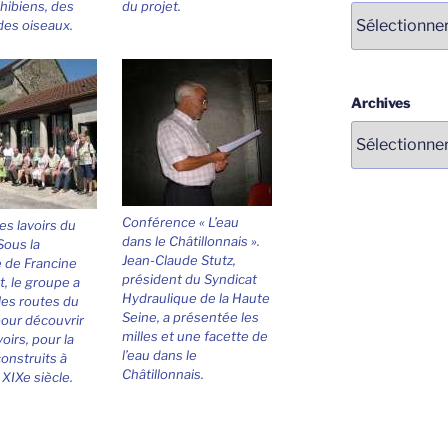
hibiens, des
du projet.
Catégories
 des oiseaux.
Archives
Conférence « L’eau
Les lavoirs du
dans le Châtillonnais ».
Sous la
Jean-Claude Stutz,
 de Francine
président du Syndicat
, le groupe a
Hydraulique de la Haute
 les routes du
Seine, a présentée les
our découvrir
milles et une facette de
voirs, pour la
l’eau dans le
construits à
Châtillonnais.
 XIXe siècle.