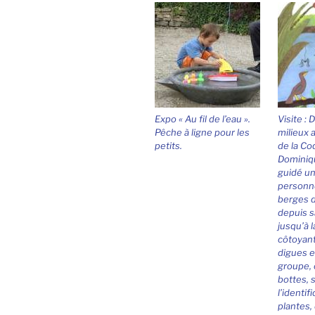
Expo « Au fil de l’eau ».
Visite :
Pêche à ligne pour les
milieux 
petits.
de la Coq
Dominiq
guidé un
personne
berges d
depuis s
jusqu’à l
côtoyant
digues e
groupe,
bottes, s
l’identif
plantes,