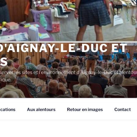
D'AIGNAY-LE-DUC ET
S
server les sites et l'environnement d'Aignay-le-Duc et alentou
rique.
ications
Aux alentours
Retour en images
Contact