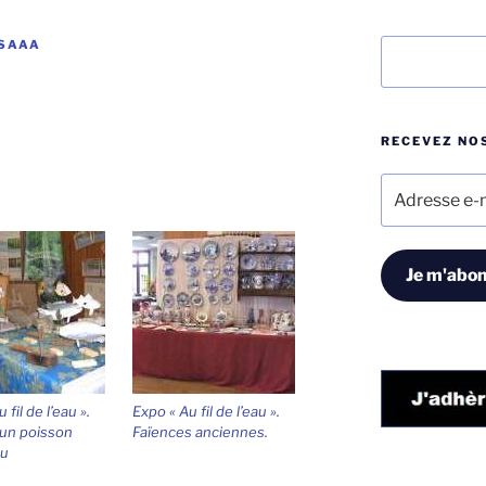
SAAA
Rechercher
RECEVEZ NOS
Adresse
e-
mail
Je m'abon
 fil de l’eau ».
Expo « Au fil de l’eau ».
n poisson
Faïences anciennes.
au