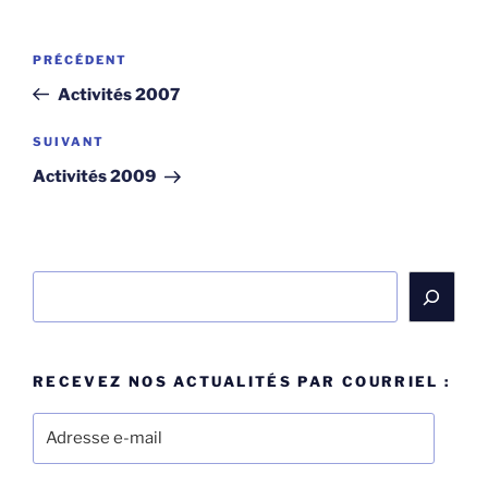
Navigation
Article
PRÉCÉDENT
de
précédent
Activités 2007
l’article
Article
SUIVANT
suivant
Activités 2009
Rechercher
RECEVEZ NOS ACTUALITÉS PAR COURRIEL :
Adresse
e-
mail