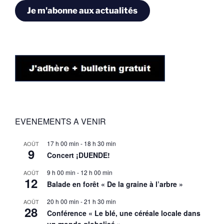
Je m'abonne aux actualités
EVENEMENTS A VENIR
17 h 00 min
-
18 h 30 min
AOÛT
9
Concert ¡DUENDE!
9 h 00 min
-
12 h 00 min
AOÛT
12
Balade en forêt « De la graine à l’arbre »
20 h 00 min
-
21 h 30 min
AOÛT
28
Conférence « Le blé, une céréale locale dans
un monde globalisé »