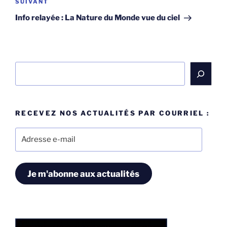
Article
SUIVANT
suivant
Info relayée : La Nature du Monde vue du ciel
Rechercher
RECEVEZ NOS ACTUALITÉS PAR COURRIEL :
Adresse
e-
mail
Je m'abonne aux actualités