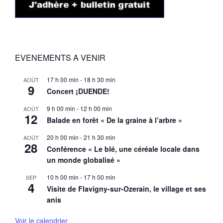
EVENEMENTS A VENIR
17 h 00 min
-
18 h 30 min
AOÛT
9
Concert ¡DUENDE!
9 h 00 min
-
12 h 00 min
AOÛT
12
Balade en forêt « De la graine à l’arbre »
20 h 00 min
-
21 h 30 min
AOÛT
28
Conférence « Le blé, une céréale locale dans
un monde globalisé »
10 h 00 min
-
17 h 00 min
SEP
4
Visite de Flavigny-sur-Ozerain, le village et ses
anis
Voir le calendrier