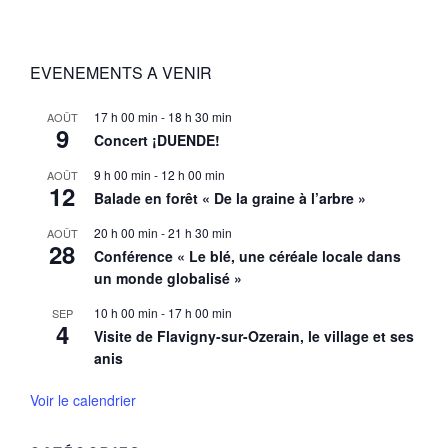
EVENEMENTS A VENIR
17 h 00 min
-
18 h 30 min
AOÛT
9
Concert ¡DUENDE!
9 h 00 min
-
12 h 00 min
AOÛT
12
Balade en forêt « De la graine à l’arbre »
20 h 00 min
-
21 h 30 min
AOÛT
28
Conférence « Le blé, une céréale locale dans
un monde globalisé »
10 h 00 min
-
17 h 00 min
SEP
4
Visite de Flavigny-sur-Ozerain, le village et ses
anis
Voir le calendrier