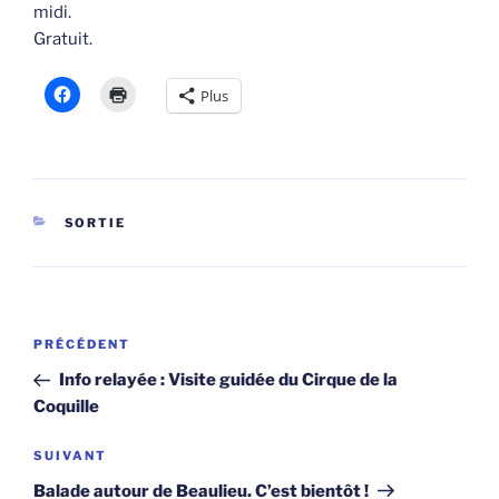
midi.
Gratuit.
Plus
CATÉGORIES
SORTIE
Navigation
Article
PRÉCÉDENT
de
précédent
Info relayée : Visite guidée du Cirque de la
l’article
Coquille
Article
SUIVANT
suivant
Balade autour de Beaulieu. C’est bientôt !