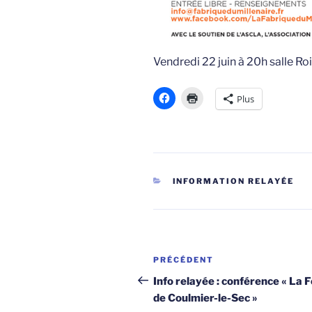
Vendredi 22 juin à 20h salle Ro
Plus
CATÉGORIES
INFORMATION RELAYÉE
Navigation
Article
PRÉCÉDENT
de
précédent
Info relayée : conférence « La 
de Coulmier-le-Sec »
l’article