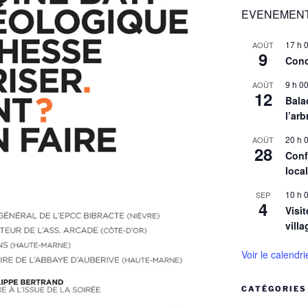
EVENEMENT
17 h 
AOÛT
9
Conc
9 h 0
AOÛT
12
Balad
l’arb
20 h 
AOÛT
28
Conf
loca
10 h 
SEP
4
Visit
villa
Voir le calendri
CATÉGORIES