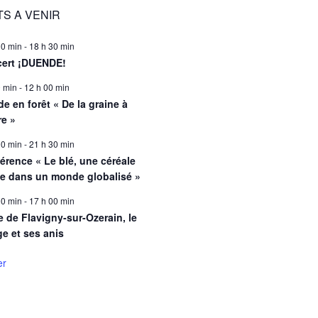
S A VENIR
00 min
-
18 h 30 min
ert ¡DUENDE!
0 min
-
12 h 00 min
e en forêt « De la graine à
re »
00 min
-
21 h 30 min
érence « Le blé, une céréale
le dans un monde globalisé »
00 min
-
17 h 00 min
e de Flavigny-sur-Ozerain, le
ge et ses anis
er