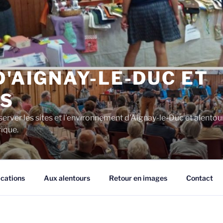
D'AIGNAY-LE-DUC ET
S
server les sites et l'environnement d'Aignay-le-Duc et alentou
rique.
ications
Aux alentours
Retour en images
Contact