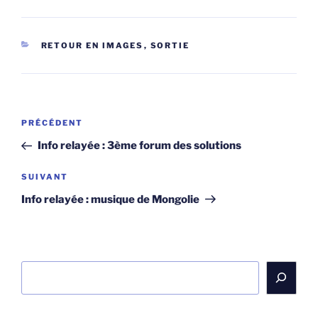
CATÉGORIES
RETOUR EN IMAGES
,
SORTIE
Navigation
Article
PRÉCÉDENT
de
précédent
Info relayée : 3ème forum des solutions
l’article
Article
SUIVANT
suivant
Info relayée : musique de Mongolie
Rechercher