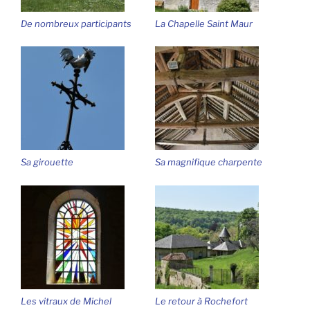
De nombreux participants
La Chapelle Saint Maur
Sa girouette
Sa magnifique charpente
Les vitraux de Michel
Le retour à Rochefort