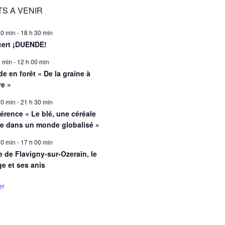
S A VENIR
00 min
-
18 h 30 min
ert ¡DUENDE!
0 min
-
12 h 00 min
e en forêt « De la graine à
re »
00 min
-
21 h 30 min
érence « Le blé, une céréale
le dans un monde globalisé »
00 min
-
17 h 00 min
e de Flavigny-sur-Ozerain, le
ge et ses anis
er