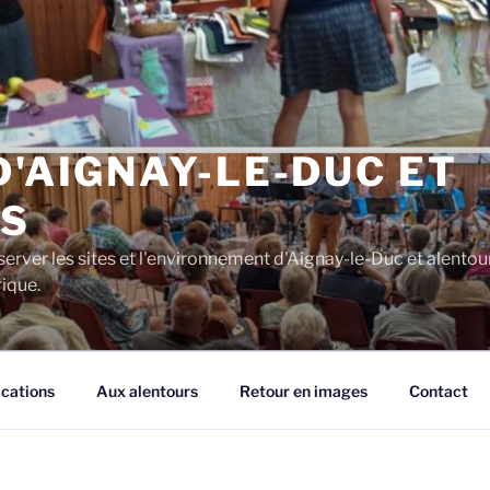
D'AIGNAY-LE-DUC ET
S
server les sites et l'environnement d'Aignay-le-Duc et alentou
rique.
ications
Aux alentours
Retour en images
Contact