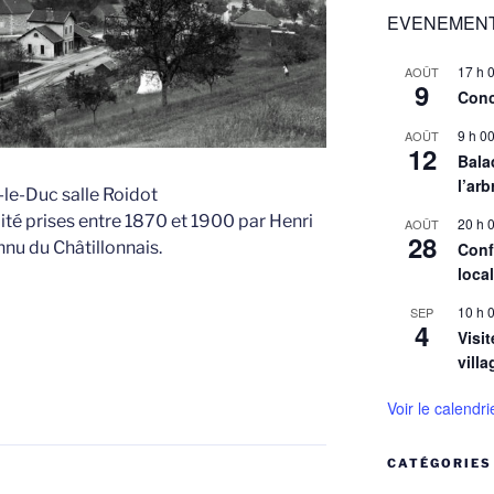
EVENEMENT
17 h 
AOÛT
9
Conc
9 h 0
AOÛT
12
Balad
l’arb
le-Duc salle Roidot
ité prises entre 1870 et 1900 par Henri
20 h 
AOÛT
28
u du Châtillonnais.
Conf
loca
10 h 
SEP
4
Visit
villa
Voir le calendri
CATÉGORIES