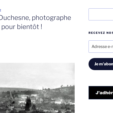
E
Rechercher
 Duchesne, photographe
 pour bientôt !
RECEVEZ NOS
Adresse
e-
mail
Je m'abon