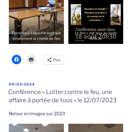
Dominique Lagoutte explique
Le feu c est quoi au juste
simplement la chimie du feu
Affiche
Plus
PUBLIÉ
09/03/2024
LE
Conférence « Lutter contre le feu, une
affaire à portée de tous » le 12/07/2023
Retour en images sur 2023