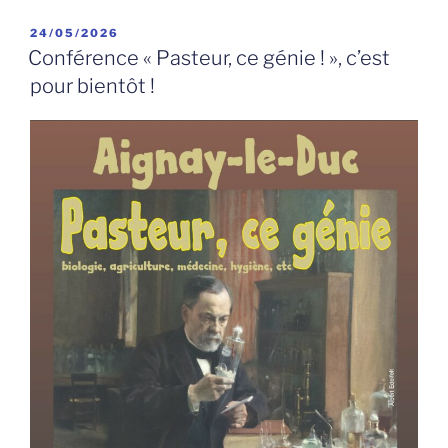
PUBLIÉ
24/05/2026
LE
Conférence « Pasteur, ce génie ! », c’est
pour bientôt !