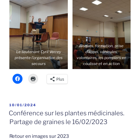
Risques, formation, prise
Le lieutenant Cyril Verrey
d’appel, véhicules,
présente l’organisation des
volontaires, les pompiers en
secours
coulisse et en action
Plus
PUBLIÉ
10/01/2024
LE
Conférence sur les plantes médicinales.
Partage de graines le 16/02/2023
Retour en images sur 2023