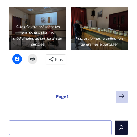
Gilles Seytre présente les
vertus des plantes
médicinales de son jardin de
Impressionnante collection
simples
de graines à partager
Plus
Pagination
Page
Page
1
suiv
des
publications
Rechercher