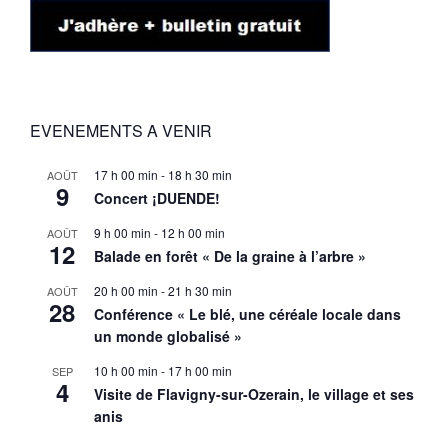
EVENEMENTS A VENIR
17 h 00 min
-
18 h 30 min
AOÛT
9
Concert ¡DUENDE!
9 h 00 min
-
12 h 00 min
AOÛT
12
Balade en forêt « De la graine à l’arbre »
20 h 00 min
-
21 h 30 min
AOÛT
28
Conférence « Le blé, une céréale locale dans
un monde globalisé »
10 h 00 min
-
17 h 00 min
SEP
4
Visite de Flavigny-sur-Ozerain, le village et ses
anis