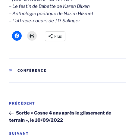
– Le festin de Babette de Karen Blixen
– Anthologie poétique de Nazim Hikmet
– L’attrape-coeurs de J.D. Salinger
Plus
CATÉGORIES
CONFÉRENCE
Navigation
Article
PRÉCÉDENT
de
précédent
Sortie « Cosne 4 ans après le glissement de
l’article
terrain », le 10/09/2022
Article
SUIVANT