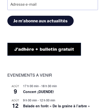
Adresse
e-
mail
Je m'abonne aux actualités
EVENEMENTS A VENIR
17 h 00 min
-
18 h 30 min
AOÛT
9
Concert ¡DUENDE!
9 h 00 min
-
12 h 00 min
AOÛT
12
Balade en forêt « De la graine à l’arbre »