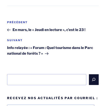
Navigation
Article
PRÉCÉDENT
de
précédent
En mars, le « Jeudi en lecture », c’est le 23 !
l’article
Article
SUIVANT
suivant
Info relayée : « Forum : Quel tourisme dans le Parc
national de forêts ? »
Rechercher
RECEVEZ NOS ACTUALITÉS PAR COURRIEL :