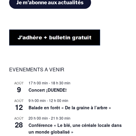
Je m'abonne aux actualités
EVENEMENTS A VENIR
17 h 00 min
-
18 h 30 min
AOÛT
9
Concert ¡DUENDE!
9 h 00 min
-
12 h 00 min
AOÛT
12
Balade en forêt « De la graine à l’arbre »
20 h 00 min
-
21 h 30 min
AOÛT
28
Conférence « Le blé, une céréale locale dans
un monde globalisé »