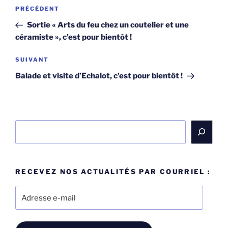
Navigation
Article
PRÉCÉDENT
de
précédent
Sortie « Arts du feu chez un coutelier et une
l’article
céramiste », c’est pour bientôt !
Article
SUIVANT
suivant
Balade et visite d’Echalot, c’est pour bientôt !
Rechercher
RECEVEZ NOS ACTUALITÉS PAR COURRIEL :
Adresse
e-
mail